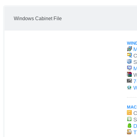
Windows Cabinet File
WIN
M
C
S
M
W
7
W
MAC
C
S
D
T