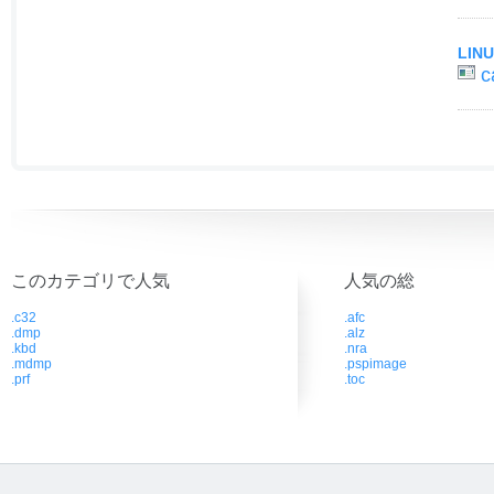
LIN
c
このカテゴリで人気
人気の総
.c32
.afc
.dmp
.alz
.kbd
.nra
.mdmp
.pspimage
.prf
.toc