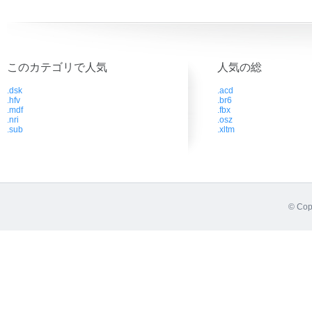
このカテゴリで人気
人気の総
.dsk
.acd
.hfv
.br6
.mdf
.fbx
.nri
.osz
.sub
.xltm
© Cop