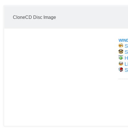
CloneCD Disc Image
WIN
S
S
H
L
S