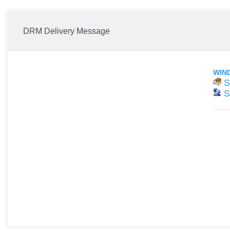
DRM Delivery Message
WIN
S
S