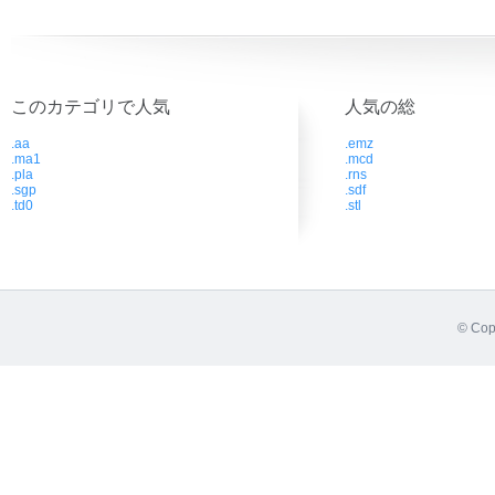
このカテゴリで人気
人気の総
.aa
.emz
.ma1
.mcd
.pla
.rns
.sgp
.sdf
.td0
.stl
© Cop