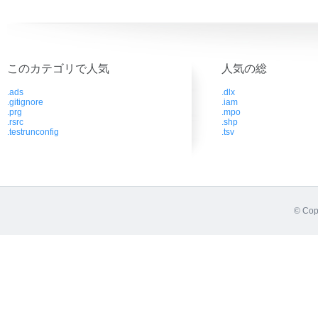
このカテゴリで人気
人気の総
.ads
.dlx
.gitignore
.iam
.prg
.mpo
.rsrc
.shp
.testrunconfig
.tsv
© Cop