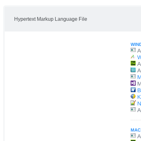
Hypertext Markup Language File
WIN
A
W
A
A
M
M
B
K
N
A
MAC
A