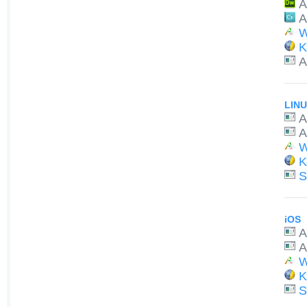
A
A
W
K
A
LIN
A
A
W
K
iOS
A
A
W
K