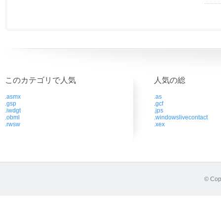
このカテゴリで人気
人気の総
.asmx
.as
.gsp
.gcf
.iwdgt
.jps
.obml
.windowslivecontact
.rwsw
.xex
© Cop