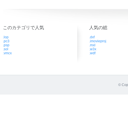
このカテゴリで人気
人気の総
.lop
.dxf
.pc3
.imovieproj
.psp
.mxl
.sol
.w3x
.vmcx
.wdf
© Cop