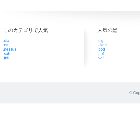
このカテゴリで人気
人気の総
.efx
.cfg
.em
.class
.nessus
.pod
.sah
.ppf
.tkfl
.vdf
© Cop