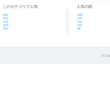
このカテゴリで人気
人気の総
.dpa
.cgfx
.mvy
.ov2
.rmp
.svg
.smil
.xva
.3p2
.!bt
© Cop