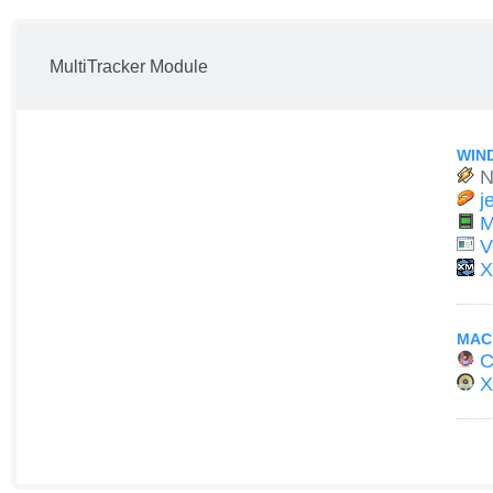
MultiTracker Module
WIN
N
j
M
V
X
MAC
C
X