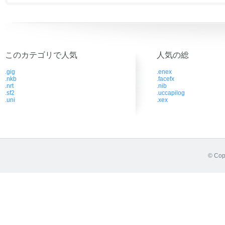
このカテゴリで人気
人気の総
.gig
.enex
.nkb
.facefx
.nrt
.nib
.sf2
.uccapilog
.uni
.xex
© Cop