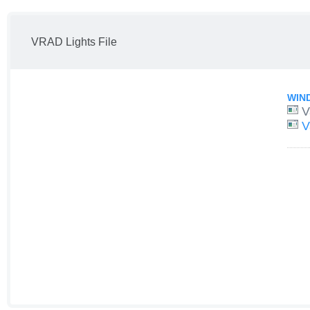
VRAD Lights File
WIN
V
V