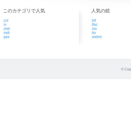
このカテゴリで人気
人気の総
.crz
.bif
.iv
.flac
.mat
.iso
.mdl
.trx
.ppz
.webm
© Cop