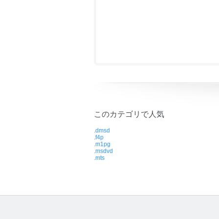
このカテゴリで人気
.dmsd
.f4p
.m1pg
.msdvd
.mts