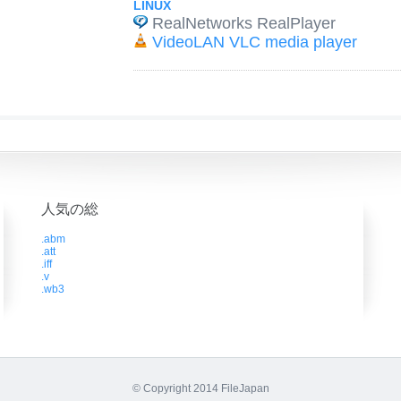
LINUX
RealNetworks RealPlayer
VideoLAN VLC media player
人気の総
.abm
.att
.iff
.v
.wb3
© Copyright 2014 FileJapan