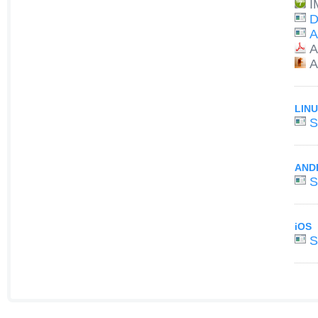
I
D
A
A
A
LIN
S
AND
S
iOS
S