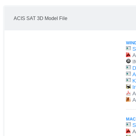
ACIS SAT 3D Model File
WIN
S
A
I
D
A
K
I
A
A
MAC
S
A