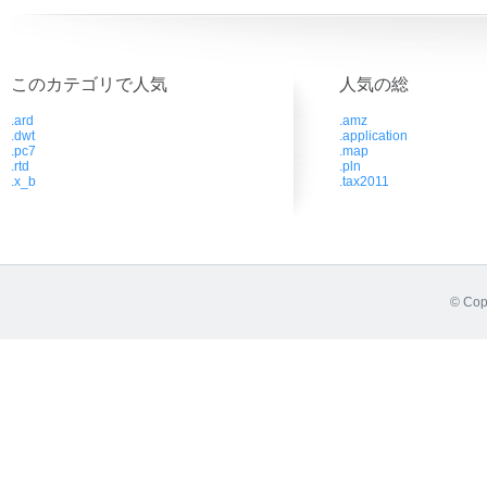
このカテゴリで人気
人気の総
.ard
.amz
.dwt
.application
.pc7
.map
.rtd
.pln
.x_b
.tax2011
© Cop