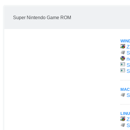
Super Nintendo Game ROM
WIN
Z
S
n
S
MAC
S
LIN
Z
S