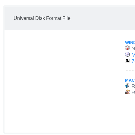
Universal Disk Format File
WIN
N
M
7
MAC
R
R