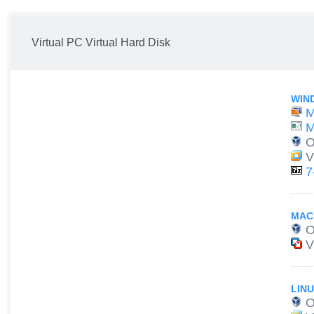
Virtual PC Virtual Hard Disk
WIN
M
M
O
V
7
MAC
O
V
LIN
O