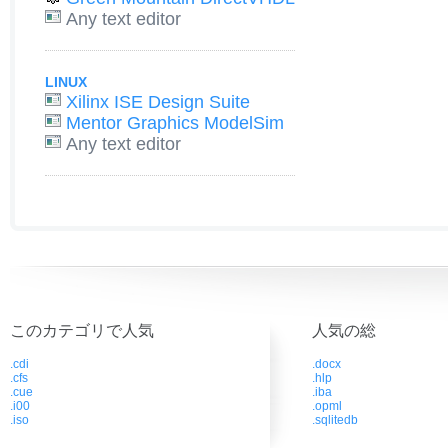
Any text editor
LINUX
Xilinx ISE Design Suite
Mentor Graphics ModelSim
Any text editor
このカテゴリで人気
人気の総
.cdi
.docx
.cfs
.hlp
.cue
.iba
.i00
.opml
.iso
.sqlitedb