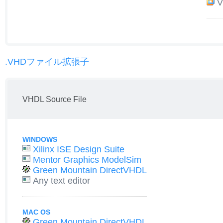
V
.VHDファイル拡張子
VHDL Source File
WINDOWS
Xilinx ISE Design Suite
Mentor Graphics ModelSim
Green Mountain DirectVHDL
Any text editor
MAC OS
Green Mountain DirectVHDL