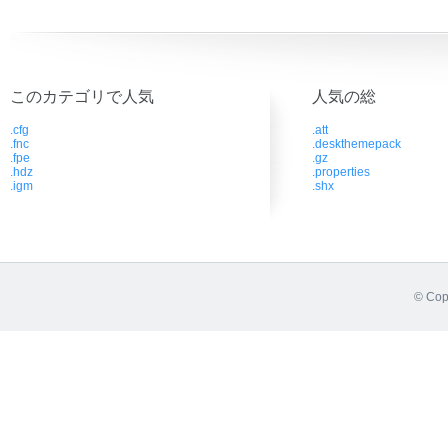
このカテゴリで人気
人気の総
.cfg
.att
.fnc
.deskthemepack
.fpe
.gz
.hdz
.properties
.igm
.shx
© Cop