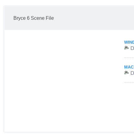
Bryce 6 Scene File
WIN
D
MAC
D