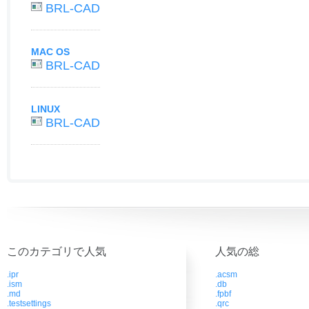
BRL-CAD
MAC OS
BRL-CAD
LINUX
BRL-CAD
このカテゴリで人気
人気の総
.ipr
.acsm
.ism
.db
.md
.fpbf
.testsettings
.qrc