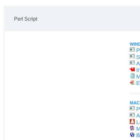
Perl Script
WIN
P
S
A
I
M
E
MAC
P
A
L
M
B