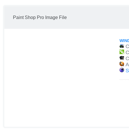
Paint Shop Pro Image File
WIN
C
C
C
A
S