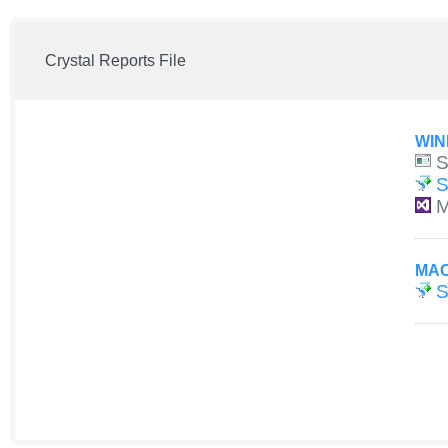
Crystal Reports File
WI
S
S
M
MAC
S