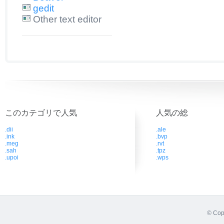
gedit
Other text editor
このカテゴリで人気
人気の総
.dii
.ale
.ink
.bvp
.meg
.rvt
.sah
.tpz
.upoi
.wps
© Cop